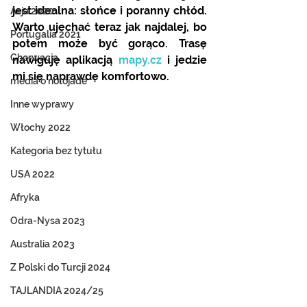
jest idealna: słońce i poranny chłód. 
Azja 2020
Warto ujechać teraz jak najdalej, bo 
Portugalia 2021
potem może być gorąco. Trasę 
Chorwacja
nawiguję aplikacją 
mapy.cz
 i jedzie 
mi się naprawdę komfortowo. 
media o notojade
Inne wyprawy
Włochy 2022
Kategoria bez tytułu
USA 2022
Afryka
Odra-Nysa 2023
Australia 2023
Z Polski do Turcji 2024
TAJLANDIA 2024/25