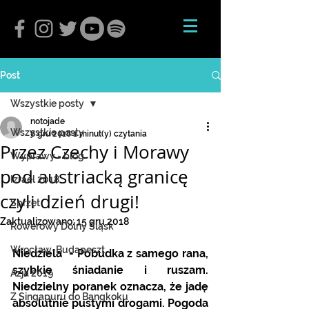
Post
Wszystkie posty
notojade
Wszystkie posty
8 gru 2018
1 minut(y) czytania
Przez Czechy i Morawy
Wyprawy - blog
pod austriacką granicę
Izrael 2018
czyli dzień drugi!
Sprzęt
Zaktualizowano:
15 gru 2018
Rowerowy Dolny Śląsk
Wrocław-Budapeszt
Niedziela  - Pobudka z samego rana, 
szybkie śniadanie i ruszam. 
Azja 2019
Niedzielny poranek oznacza, że jadę 
Z Singapuru do Bangkoku
absolutnie pustymi drogami. Pogoda 