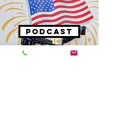
PODCAST
NO
to
jadę