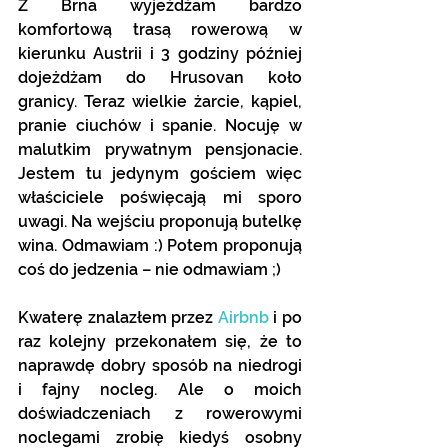
Z Brna wyjeżdżam bardzo 
komfortową trasą rowerową w 
kierunku Austrii i 3 godziny później 
dojeżdżam do Hrusovan koło 
granicy. Teraz wielkie żarcie, kąpiel, 
pranie ciuchów i spanie. Nocuję w 
malutkim prywatnym pensjonacie. 
Jestem tu jedynym gościem więc 
właściciele poświęcają mi sporo 
uwagi. Na wejściu proponują butelkę 
wina. Odmawiam :) Potem proponują 
coś do jedzenia – nie odmawiam ;)  
Kwaterę znalazłem przez 
Airbnb
 i po 
raz kolejny przekonałem się, że to 
naprawdę dobry sposób na niedrogi 
i fajny nocleg. Ale o moich 
doświadczeniach z rowerowymi 
noclegami zrobię kiedyś osobny 