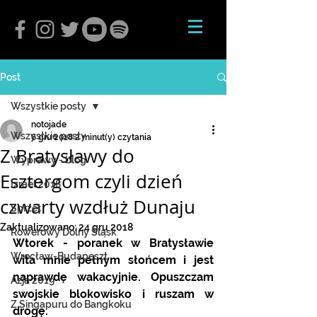
Post
Wszystkie posty
notojade
Wszystkie posty
6 gru 2018
2 minut(y) czytania
Z Bratysławy do
Wyprawy - blog
Esztergom czyli dzień
Izrael 2018
czwarty wzdłuż Dunaju
Sprzęt
Zaktualizowano:
24 gru 2018
Rowerowy Dolny Śląsk
Wtorek - poranek w Bratysławie 
Wrocław-Budapeszt
wita mnie pełnym słońcem i jest 
naprawdę wakacyjnie. Opuszczam 
Azja 2019
swojskie blokowisko i ruszam w 
Z Singapuru do Bangkoku
drogę. 