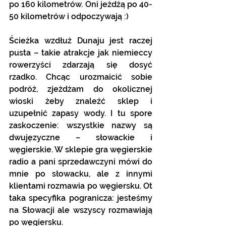
po 160 kilometrów. Oni jeżdżą po 40-
50 kilometrów i odpoczywają :)
Ścieżka wzdłuż Dunaju jest raczej 
pusta – takie atrakcje jak niemieccy 
rowerzyści zdarzają się dosyć 
rzadko. Chcąc urozmaicić sobie 
podróż, zjeżdżam do okolicznej 
wioski żeby znaleźć sklep i 
uzupełnić zapasy wody. I tu spore 
zaskoczenie: wszystkie nazwy są 
dwujęzyczne – słowackie i 
węgierskie. W sklepie gra węgierskie 
radio a pani sprzedawczyni mówi do 
mnie po słowacku, ale z innymi 
klientami rozmawia po węgiersku. Ot 
taka specyfika pogranicza: jesteśmy 
na Słowacji ale wszyscy rozmawiają 
po węgiersku.