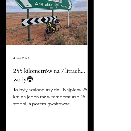
4 paź 2023
255 kilometrów na 7 litrach...
wody😎
To były szalone trzy dni. Najpierw 255
km na jeden raz w temperaturze 45
stopni, a potem gwałtowne
ochłodzenie i jazda w 8 stopniach.