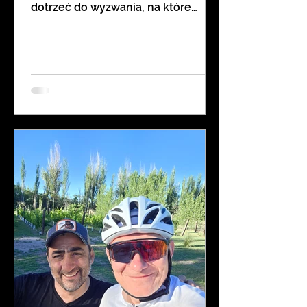
dotrzeć do wyzwania, na które
czekałem od startu w Montevideo:
przejazdu przez Andy do Chile. 🇨🇱
Pierwszy andyjski dzień to jazda z
Mendozy do Uspallaty - ostatniego
większego miasteczka po stronie
argentyńskiej. Wyjazd z Mendozy
jest naprawdę komfortowy. Trasa
wiedzie wygodną ścieżką
rowerową, która w centrum miasta
prowadzi wzdłuż linii tramwajowej,
a potem poboczem. Spotykam tu
Gerardo, który jest na porannym