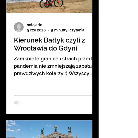
notojade
9 cze 2020
5 minut(y) czytania
Kierunek Bałtyk czyli z
Wrocławia do Gdyni
Zamknięte granice i strach przed
pandemią nie zmniejszają zapału
prawdziwych kolarzy :) Wszyscy
znajomi kręcą kilometry na
trenażerach i...