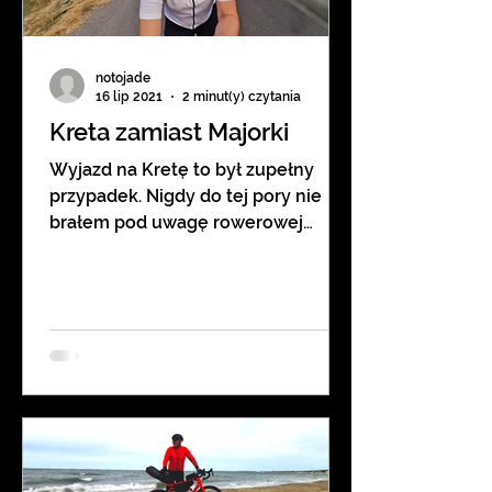
notojade
16 lip 2021
2 minut(y) czytania
Kreta zamiast Majorki
Wyjazd na Kretę to był zupełny
przypadek. Nigdy do tej pory nie
brałem pod uwagę rowerowej
wyprawy na tę grecką wyspę. Teraz
już wiem, że...