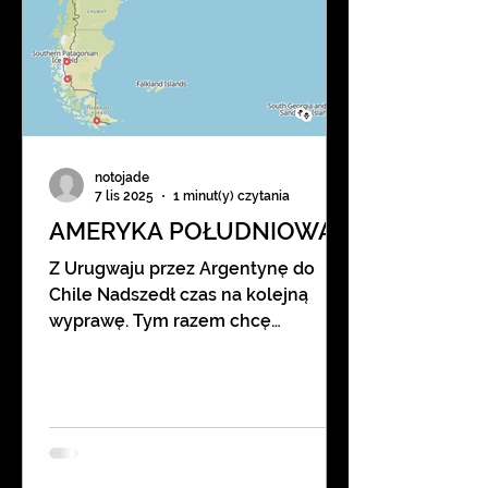
notojade
7 lis 2025
1 minut(y) czytania
AMERYKA POŁUDNIOWA
Z Urugwaju przez Argentynę do
Chile Nadszedł czas na kolejną
wyprawę. Tym razem chcę
przejechać ostatni kontynent,
którego nie pokonałem jeszcze na
rowerze – czyli Amerykę
Południową. Plan jest następujący.
Lecę do stolicy Urugwaju –
Montevideo. Tam na lotnisku