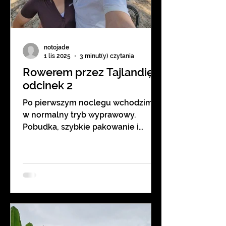
notojade
1 lis 2025
3 minut(y) czytania
Rowerem przez Tajlandię -
odcinek 2
Po pierwszym noclegu wchodzimy
w normalny tryb wyprawowy.
Pobudka, szybkie pakowanie i
ruszamy w drogę. Zaczynamy etap
do parku narodowego Khao Sok i
jeziora Chiao Lan. Staramy się
jechać bocznymi drogami, gdzie
ruch jest minimalny, a kontakt z
przyrodą naprawdę duży 😉 Po
pełnej turystów wyspie Puket,
odpoczywamy w zupełnie innej