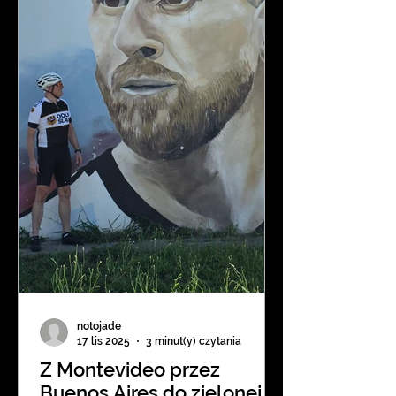
https://www.radiowroclaw.pl/articl
es/
notojade
17 lis 2025
3 minut(y) czytania
Z Montevideo przez
Buenos Aires do zielonej