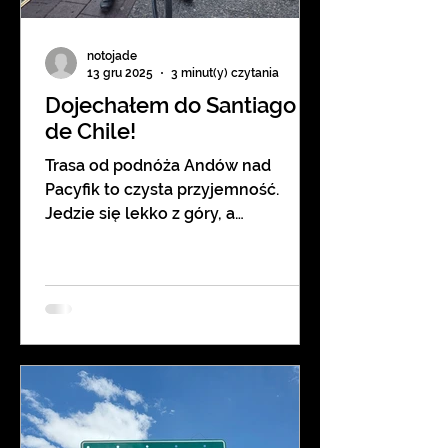
notojade
13 gru 2025
3 minut(y) czytania
Dojechałem do Santiago
de Chile!
Trasa od podnóża Andów nad
Pacyfik to czysta przyjemność.
Jedzie się lekko z góry, a
świadomość, że już niebawem
zobaczę Ocean Spokojny dodaje mi
sił. Na starcie w Los Andes
spotykam lokalnego rowerzystę,
który radzi, mi żeby nie męczyć się
bocznymi drogami, którą są
kiepskie, tylko żeby wjechać na
autostradę. Podobno wszyscy
kolarze jeżdżą tutaj po autostradzie.