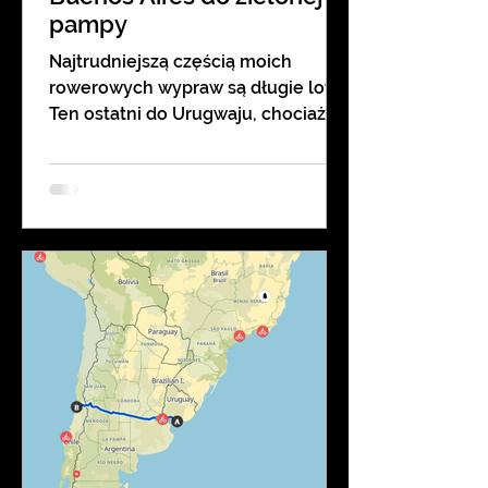
pampy
Najtrudniejszą częścią moich
rowerowych wypraw są długie loty.
Ten ostatni do Urugwaju, chociaż
trwał 13 godzin, wspominam jednak
dobrze, bo prawie cały czas spałem.
😌 A niedzielny poranek w
Montevideo przebiegał naprawdę
sprawnie. Odprawa celna i
paszportowa trwała zaledwie kilka
minut. Rower dotarł w idealnym
stanie. Potem szybki montaż
mojego Speca w terminalu
przylotów i jestem gotowy do drogi!
Jazda z lotniska okazała się
bezproblemowa. Drogi szerokie,
grzeczni kierowcy