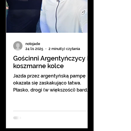
notojade
24 lis 2025
2 minut(y) czytania
Gościnni Argentyńczycy i
koszmarne kolce
Jazda przez argentyńską pampę
okazała się zaskakująco łatwa.
Płasko, drogi (w większości) bardzo
przyzwoite, słoneczna pogoda.
Dobre wrażenie potęgowali bardzo
przyjaźni mieszkańcy i rower, który
niezawodnie wiózł mnie w kierunku
zachodnim. Ale do czasu... 😎 Bo w