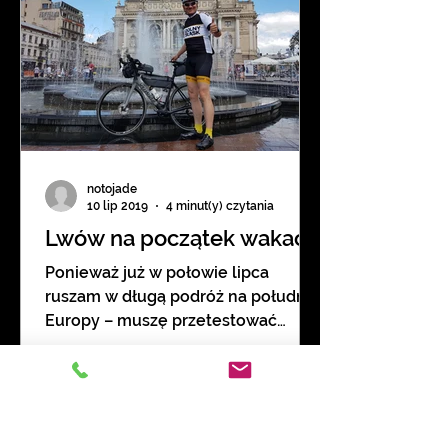
notojade
10 lip 2019
4 minut(y) czytania
Lwów na początek wakacji
Ponieważ już w połowie lipca
ruszam w długą podróż na południe
Europy – muszę przetestować
sprzęt na krótszej wycieczce.
Pogoda jest...