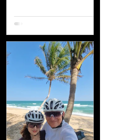
rowerowa łącząca austriacki
Salzburg z Grado nad Adriatykiem
we Włoszech, słynie z
fantastycznych widoków i
zapierających dech w piersiach
krajobrazów, od górskich szczytów i
dolin po wybrzeże. Ponieważ 400
kilometrów to dla nas trochę za
mało, postanowiliśmy wspólnie z
Romanem Szełemejem, że zrobimy
nasz własny wydłużony wariant
Alpe – Adria PLUS, czyli p