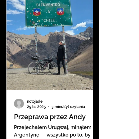
A więc tak samo jak w Argentynie. I
rzeczywiście, po kilku kilometrach,
mijam na głównej drodze parę
kolarzy. Jest
notojade
29 lis 2025
3 minut(y) czytania
Przeprawa przez Andy
Przejechałem Urugwaj, minąłem
Argentynę — wszystko po to, by