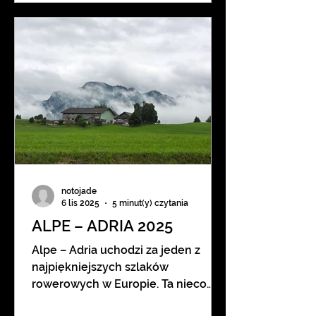
skręcam rower i ruszam w podróż.
Najpierw 2-3 jazdy przez Urugwaj.
Potem prom do Buenos Aires, gdzie
rozpocznę argentyński etap mojej
podróży. Po kolejnym tysiącu
kilometrów chcę dojechać do
Mendozy, gdzie zacznę wsp
notojade
6 lis 2025
5 minut(y) czytania
ALPE – ADRIA 2025
Alpe – Adria uchodzi za jeden z
najpiękniejszych szlaków
rowerowych w Europie. Ta nieco
ponad czterystukilometrowa trasa