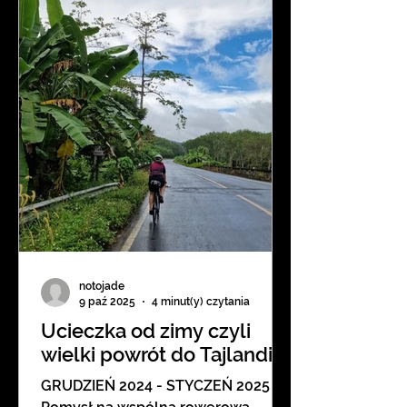
Tajlandii. Jest gorąco i parno, bardzo
zielono i miejscami naprawdę dziko.
A do tego niesamowici Tajowie,
którzy zawsze są uśmiechnięci i
gościnn
notojade
9 paź 2025
4 minut(y) czytania
Ucieczka od zimy czyli
wielki powrót do Tajlandii
GRUDZIEŃ 2024 - STYCZEŃ 2025