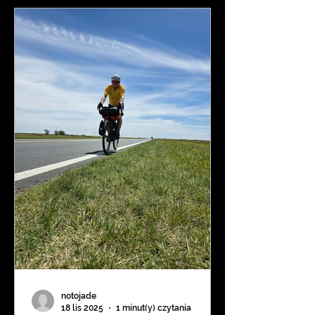
końcu trochę się zmieniło. To jest
esencja rowerowej wyprawy przez
Amerykę Południową – momenty,
których nie da się zaplanować,
często poprzedzone kryzysem. 🇵🇱
❤️ 🇦🇷 ​Etap z San Luis do La Paz był
prawdziwą prób
notojade
18 lis 2025
1 minut(y) czytania