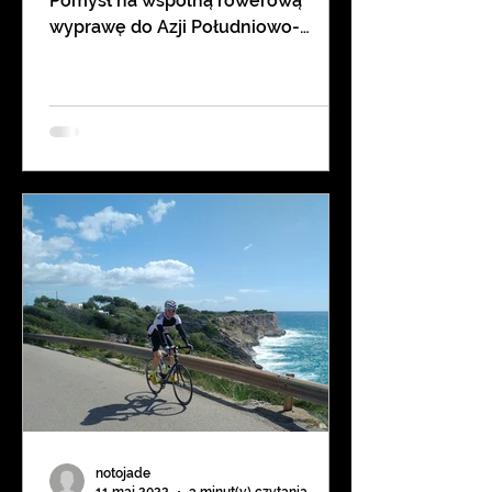
Pomysł na wspólną rowerową
wyprawę do Azji Południowo-
Wschodniej pojawił się jeszcze
latem. Perspektywa...
notojade
11 maj 2022
3 minut(y) czytania