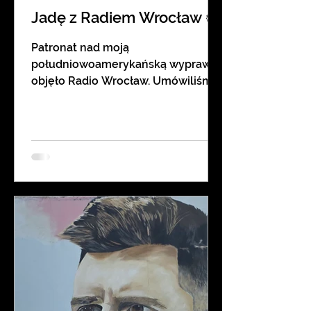
Jadę z Radiem Wrocław 👍
Patronat nad moją
południowoamerykańską wyprawą
objęło Radio Wrocław. Umówiliśmy
się, że będę"na żywo" relacjonował
tę podróż. Zapraszam do
posłuchania piątkowego łączenia z
Idą Górską I Tomkiem Wołodźko z
Radia Wrocław. 😎👍
https://www.radiowroclaw.pl/articl
es/view/155826/Rafal-
Jurkowlaniec-jedzie-przez-
Ameryke-Poludniowa-pod-
patronatem-Radia-Wroclaw A
poniżej rozmowa, którą
przeprowadziliśmy w studio Radia
Wrocław przed samym wyjazdem.