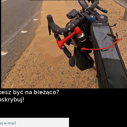
esz być na bieżąco?
skrybuj!