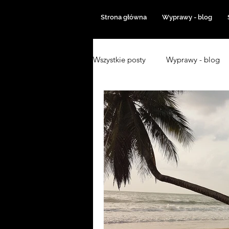
Strona główna
Wyprawy - blog
Wszystkie posty
Wyprawy - blog
Azja 2019
Z Singapuru do B
Inne wyprawy
Włochy 2022
Australia 2023
Z Polski do Tu