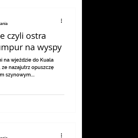
tania
e czyli ostra
Lumpur na wyspy
i na wjeździe do Kuala
 ze nazajutrz opuszczę
m szynowym....