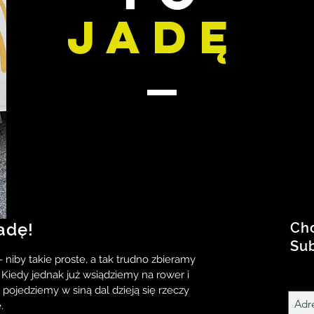
jadę
adę!
Chc
Sub
- niby takie proste, a tak trudno zbieramy
! Kiedy jednak już wsiądziemy na rower i
 pojedziemy w siną dal dzieją się rzeczy
.