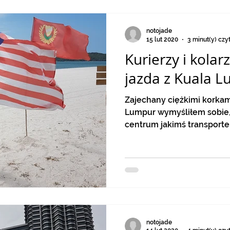
notojade
15 lut 2020
3 minut(y) czy
Kurierzy i kolarz
jazda z Kuala 
Zajechany ciężkimi korkam
Lumpur wymyśliłem sobie,
centrum jakimś transporte
notojade