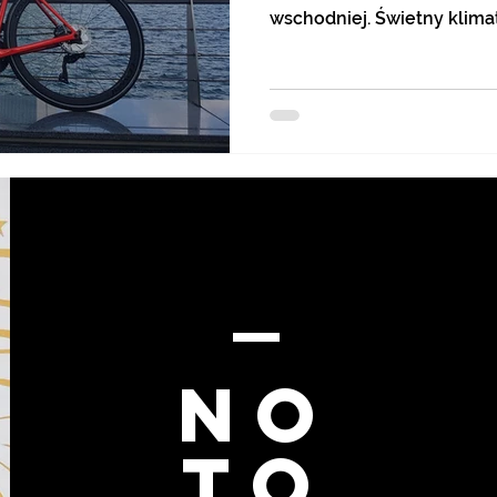
wschodniej. Świetny klima
NO
to