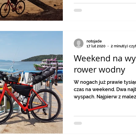
notojade
17 lut 2020
2 minut(y) czy
Weekend na wys
rower wodny
W nogach już prawie tysiąc
czas na weekend. Dwa najbliższe dni 
wyspach. Najpierw z male