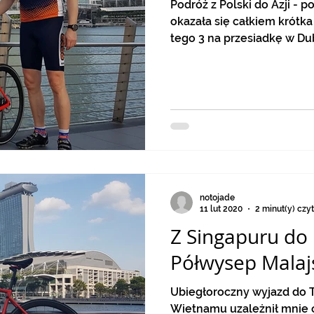
Podróż z Polski do Azji - 
okazała się całkiem krótka
tego 3 na przesiadkę w Dub
notojade
11 lut 2020
2 minut(y) czy
Z Singapuru do 
Półwysep Malaj
Ubiegłoroczny wyjazd do T
Wietnamu uzależnił mnie 