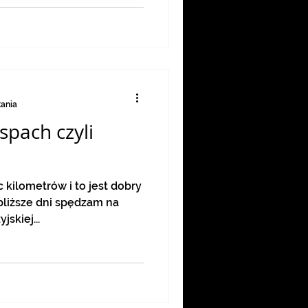
tania
pach czyli
 kilometrów i to jest dobry
spędzam na
zyjskiej...