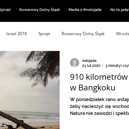
Sprzęt
Rowerowy Dolny Śląsk
Media o #notojade
No to jadę
Izrael 2018
Sprzęt
Rowerowy Dolny Śląsk
Wrocł
angkoku
Azja 2020
Portugalia 2021
Chorwacja
notojade
23 lut 2020
3 minut(y) czy
910 kilometrów 
Kategoria bez tytułu
USA 2022
Afryka
Odra-Ny
w Bangkoku
W poniedziałek rano wstaj
rcji 2024
TAJLANDIA 2024/25
żeby nacieszyć się wschod
Natura nie zawodzi i spektak