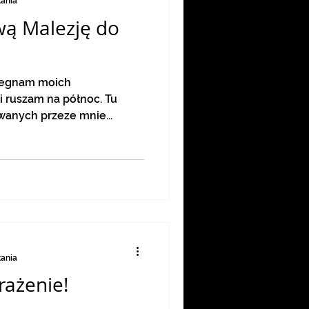
tania
wą Malezję do
 ruszam na północ. Tu
wanych przeze mnie...
tania
rażenie!