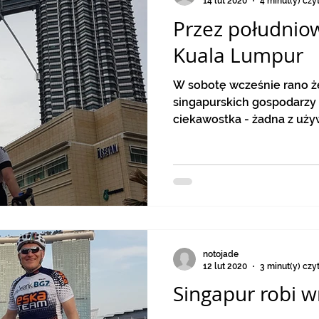
14 lut 2020
4 minut(y) czy
Przez południo
Kuala Lumpur
W sobotę wcześnie rano żegnam moich
singapurskich gospodarzy i
ciekawostka - żadna z uży
notojade
12 lut 2020
3 minut(y) czy
Singapur robi w