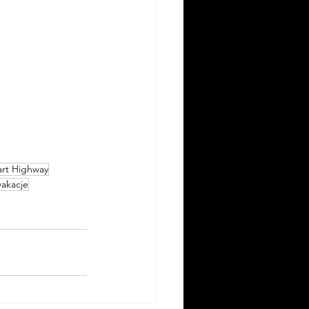
art Highway
akacje