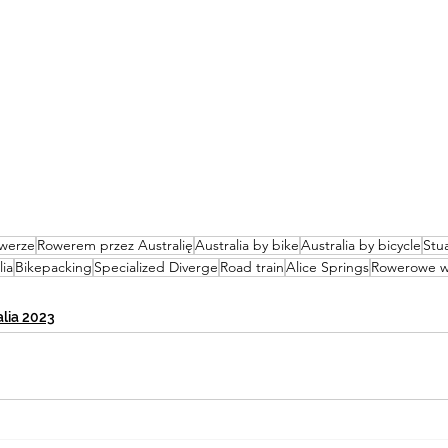
owerze
Rowerem przez Australię
Australia by bike
Australia by bicycle
Stu
lia
Bikepacking
Specialized Diverge
Road train
Alice Springs
Rowerowe w
alia 2023