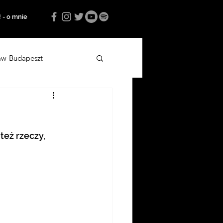
! - o mnie
aw-Budapeszt
media o notojade
też rzeczy, 
sa 2023