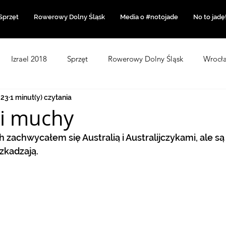
Sprzęt
Rowerowy Dolny Śląsk
Media o #notojade
No to jadę
Izrael 2018
Sprzęt
Rowerowy Dolny Śląsk
Wrocł
023
1 minut(y) czytania
angkoku
Azja 2020
Portugalia 2021
Chorwacja
 i muchy
 zachwycałem się Australią i Australijczykami, ale są 
Kategoria bez tytułu
USA 2022
Afryka
Odra-Ny
zkadzają.  
rcji 2024
TAJLANDIA 2024/25