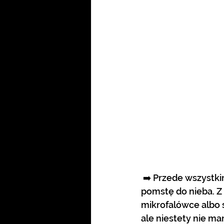
 ➡️ Przede wszystkim jedzenie. To czym tu karmią w przydrożnym knajpach woła o 
pomstę do nieba. Z
mikrofalówce albo s
ale niestety nie ma