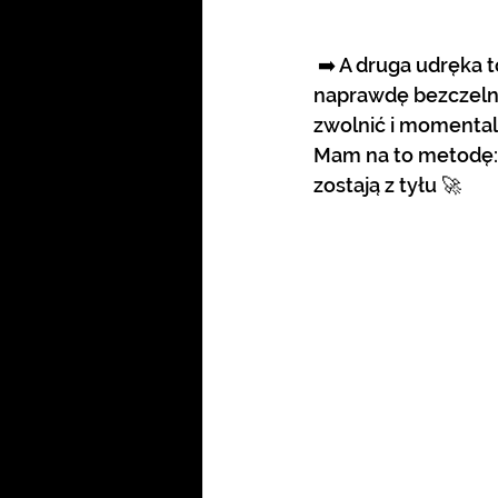
 ➡️ A druga udręka to muchy. W centralnej części kontynentu jest ich bardzo dużo i są 
naprawdę bezczelne
zwolnić i momentalni
Mam na to metodę: 
zostają z tyłu 🚀