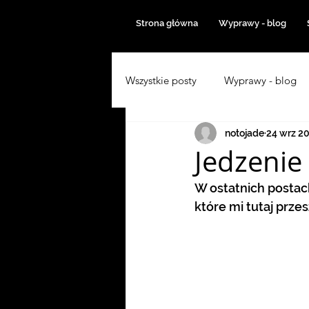
Strona główna
Wyprawy - blog
Wszystkie posty
Wyprawy - blog
notojade
24 wrz 2
Azja 2019
Z Singapuru do B
Jedzenie
W ostatnich postach
Inne wyprawy
Włochy 2022
które mi tutaj przes
Australia 2023
Z Polski do Tu