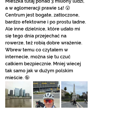
Mieszka tutaj ponad 3 miliony ludzi, 
a w aglomeracji prawie 14! 😮
Centrum jest bogate, zatłoczone, 
bardzo efektowne i po prostu ładne. 
Ale inne dzielnice, które udało mi 
się tego dnia przejechać na 
rowerze, też robią dobre wrażenie. 
Wbrew temu co czytałem w 
internecie, można się tu czuć 
całkiem bezpiecznie. Mniej wiecej 
tak samo jak w dużym polskim 
mieście. 🤪  