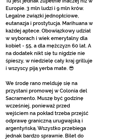
Tu jest jednak zupełnie inaczej niż w 
Europie. 3 mln ludzi i 9 mln krów. 
Legalne związki jednopłciowe, 
eutanazja i prostytucja. Marihuana w 
każdej aptece. Obowiązkowy udział 
w wyborach i wiek emerytalny dla 
kobiet - 55, a dla mężczyzn 60 lat. A 
na dodatek nikt się tu nigdzie nie 
śpieszy, w niedzielę cały kraj grilluje 
i wszyscy piją yerba mate. 😎
We środę rano melduję się na 
przystani promowej w Colonia del 
Sacramento. Muszę być godzinę 
wcześniej, ponieważ przed 
wejściem na pokład trzeba przejść 
odprawę graniczną urugwajską i 
argentyńską. Wszystko przebiega 
jednak bardzo sprawnie. Bilet do 