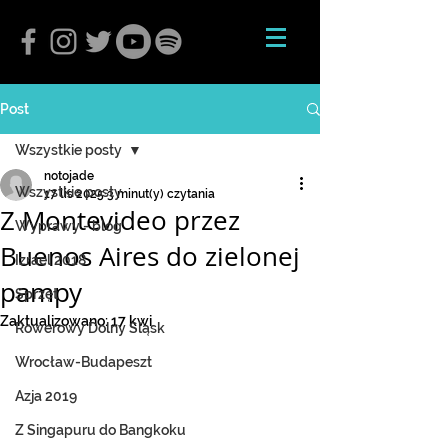
Post
Wszystkie posty
notojade
Wszystkie posty
17 lis 2025
3 minut(y) czytania
Z Montevideo przez
Wyprawy - blog
Buenos Aires do zielonej
Izrael 2018
pampy
Sprzęt
Zaktualizowano:
17 kwi
Rowerowy Dolny Śląsk
Wrocław-Budapeszt
Azja 2019
Z Singapuru do Bangkoku